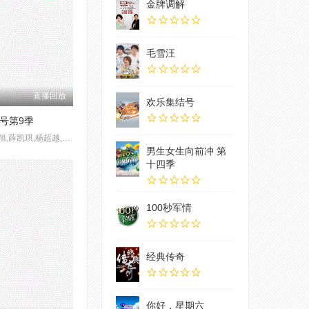
金牌调解
毛雪汪
直播回放
欢乐集结号
号第9季
,杜海涛,代旭,薛凯琪,杨超越,张纯烨
男生女生向前冲 第
十四季
100秒军情
经典传奇
你好，星期六