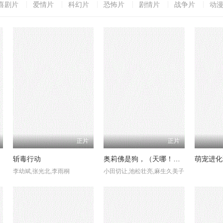
喜剧片
爱情片
科幻片
恐怖片
剧情片
战争片
动
正片
正片
斩毒行动
奥莉佛是狗，（天哪！！）这家伙电影版
萌宠进化
李幼斌,张光北,李雨桐
小田切让,池松壮亮,麻生久美子