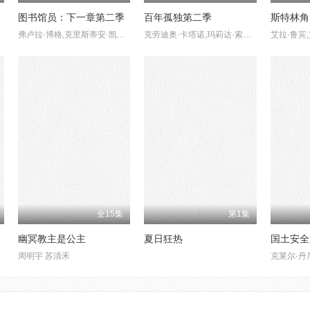
图书馆员：下一章第二季
百年孤独第二季
斯特林角
弗卢拉·博格,克里斯蒂安·凯恩,杰西卡·格林,林蒂·布丝,多米尼克·莫纳汉,布鲁·罗宾森,乔什·盖茨,奥利维亚·莫里斯,卡勒姆·麦高恩,Jeremy·Swift
克劳迪奥·卡塔诺,玛莉达·索托,罗兰·索菲亚
全15集
第1集
幽冥教主是公主
夏日狂热
国土安全
雷特·戈德斯坦
周明宇 苏清禾