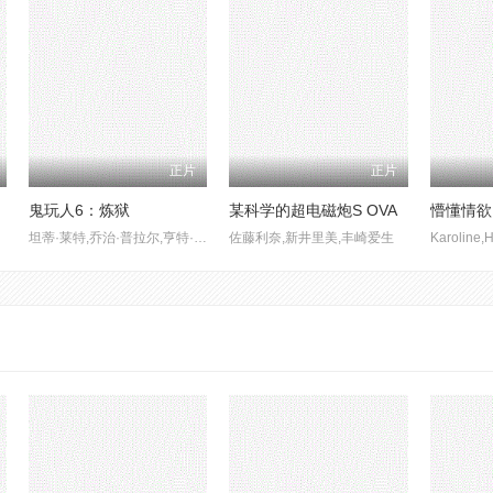
正片
正片
鬼玩人6：炼狱
某科学的超电磁炮S OVA
懵懂情欲
坦蒂·莱特,乔治·普拉尔,亨特·杜汉,卢西安·布坎南,索海拉·雅各布,埃罗尔·尚德
佐藤利奈,新井里美,丰崎爱生
Karoline