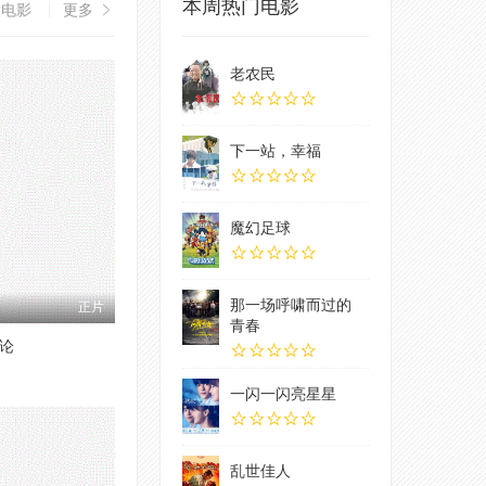
本周热门电影
漫电影
更多
老农民
下一站，幸福
魔幻足球
那一场呼啸而过的
正片
青春
论
一闪一闪亮星星
乱世佳人