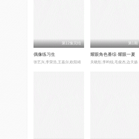
第12集完结
第1期
偶像练习生
耀眼角色番综·耀眼一夏
张艺兴,李荣浩,王嘉尔,欧阳靖
关晓彤,李昀锐,毛俊杰,边天扬