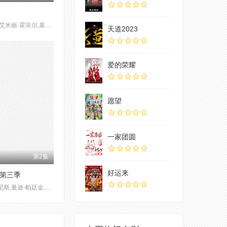
艾拉·鲁宾,艾米丽·霍菲尔,基恩·鲁法洛
天道2023
爱的荣耀
愿望
一家团圆
第2集
好运来
第三季
克莱尔·丹尼斯,曼迪·帕廷金,戴米恩·路易斯,鲁伯特·弗兰德