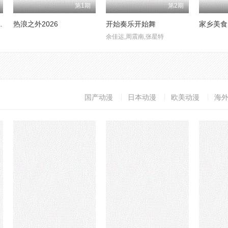
第1期
第2期
2节目售后
热浪之外2026
开始奏乐开始舞
家乡美食
余佳运,周震南,张星特
国产动漫
日本动漫
欧美动漫
海