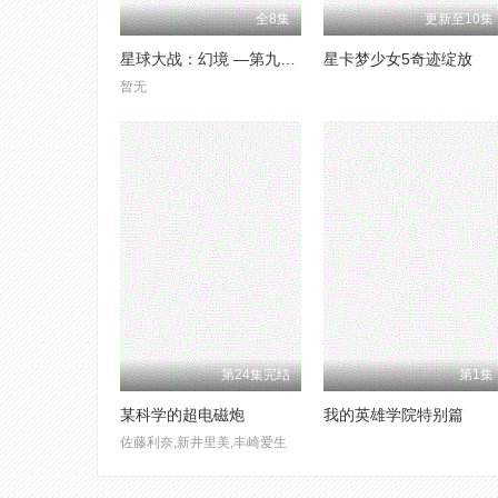
全8集
更新至10集
星球大战：幻境 —第九个绝地武士
星卡梦少女5奇迹绽放
暂无
第24集完结
第1集
某科学的超电磁炮
我的英雄学院特别篇
佐藤利奈,新井里美,丰崎爱生