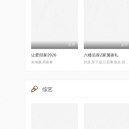
正片
正片
让爱回家2026
六楼后座2家属谢礼
朱增旗,周睿睿
田原,罗子溢,江若琳,陆永,郑诗君,曾志伟,林嘉欣,卢巧音,周俊伟
综艺