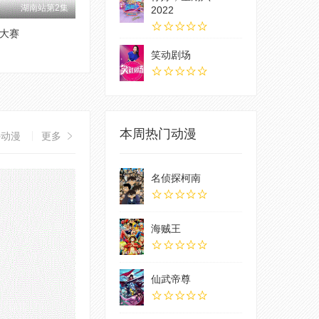
湖南站第2集
2022
大赛
笑动剧场
本周热门动漫
外动漫
更多
名侦探柯南
海贼王
仙武帝尊