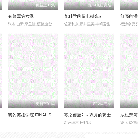
更新至01集
第24集已完结
有兽焉第六季
某科学的超电磁炮S
红壳的潘
张杰,山新,李兰陵,杨凝,金弦,孙睿扬,沈依杭
佐藤利奈,新井里美,丰崎爱生内荣治
福沙奈恵,
更新至01集
第12集完结
我的英雄学院 FINAL SEASON 特别篇
零之使魔2 ～双月的骑士
成也萧河
釘宮理恵,日野聡