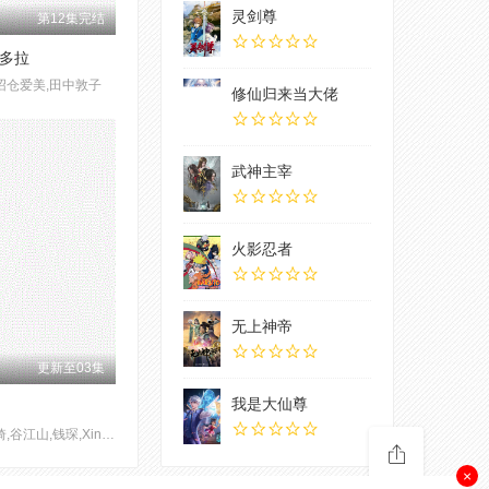
灵剑尊
第12集完结
多拉
沼仓爱美,田中敦子
修仙归来当大佬
武神主宰
火影忍者
无上神帝
更新至03集
我是大仙尊
凌飞,徐佳琦,谷江山,钱琛,Xing Chao,赵熠彤,孙路路,姜秋再
×