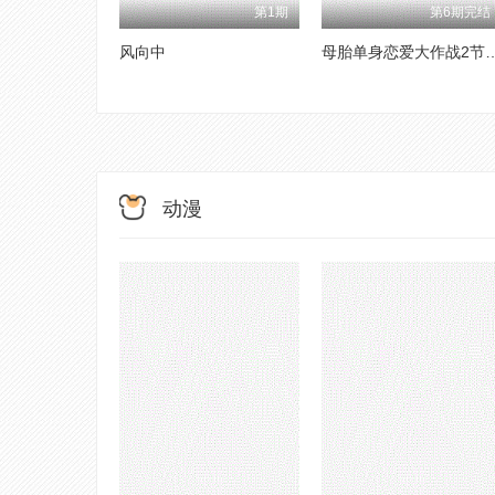
第1期
第6期完结
风向中
母胎单身恋爱大作战
动漫