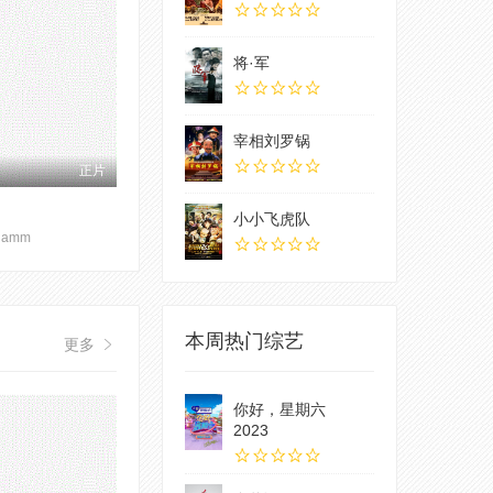
将·军
宰相刘罗锅
正片
小小飞虎队
,Hamm
本周热门综艺
更多
你好，星期六
2023