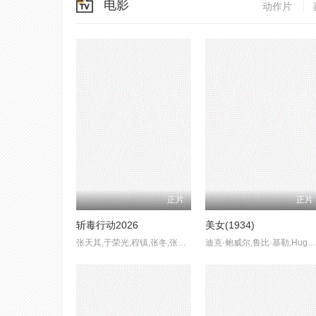
电影
动作片
正片
正片
斩毒行动2026
美女(1934)
张天其,于荣光,程镇,张冬,张宁江,姜超,石兆琪,纪海星,邵峰,纵昕芸,赵雷棋,池程,杨恒,左腾云,姜艺声,张瑞雪,琪格,雷景铄,黄信纲,胡笑源
迪克·鲍威尔,鲁比·基勒,Hugh,Herbert