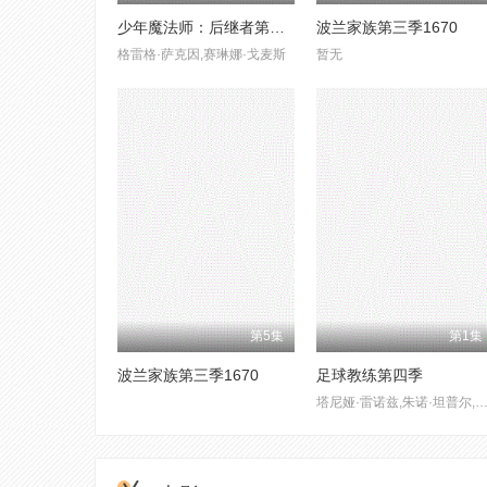
少年魔法师：后继者第三季
波兰家族第三季1670
格雷格·萨克因,赛琳娜·戈麦斯
暂无
第5集
第1集
波兰家族第三季1670
足球教练第四季
塔尼娅·雷诺兹,朱诺·坦普尔,杰森·苏戴奇斯,克莱尔·阿什顿,杰里米·斯威夫特,费伊·马赛,汉娜·沃丁厄姆,艾比·赫恩,布兰登·亨特,索菲·西蒙特,格兰特·菲利,米歇尔·戴维森,裘德·马克,布