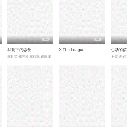
第1期
第1期
我剩下的恋爱
X The League
心动的信
李世荣,郑容和,李硕珉,崔叡娜